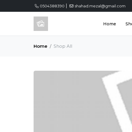
|
0504388390
shahad.mezal@gmail.com
Home
Sh
Home
Shop All