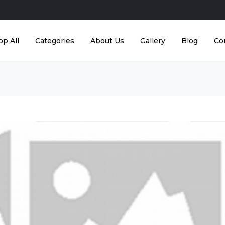
op All
Categories
About Us
Gallery
Blog
Co