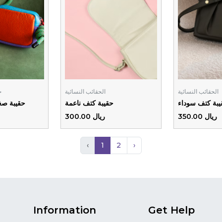
الحقائب النسائية
الحقائب النسائية
ح
يبة كتف سوداء
حقيبة كتف ناعمة
حقيبة صغي
ريال 350.00
ريال 300.00
‹
1
2
›
Information
Get Help