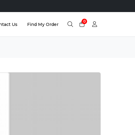
0
ntact Us
Find My Order