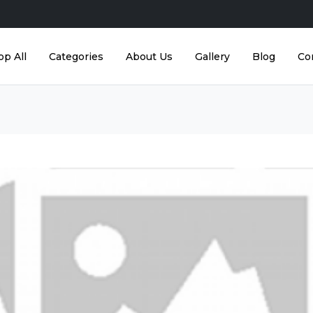
op All
Categories
About Us
Gallery
Blog
Co