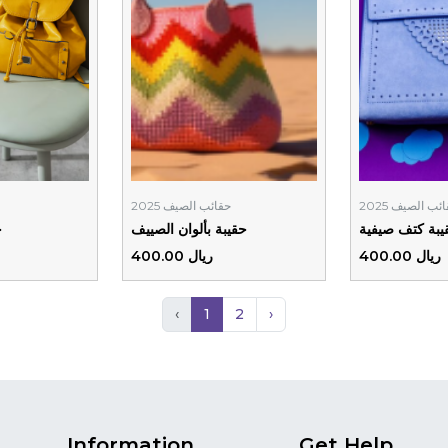
ئب الصيف 2025
حقائب الصيف 2025
يبة كتف صيفية
حقيبة بألوان الصييف
ح
ريال 400.00
ريال 400.00
‹
1
2
›
Information
Get Help