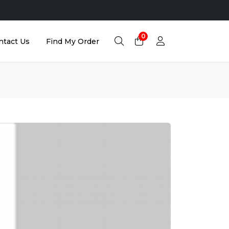
0
ntact Us
Find My Order