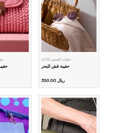
حقائب الصيف 2025
حقا
حقيبة قش للبحر
حقيبة
ريال 350.00