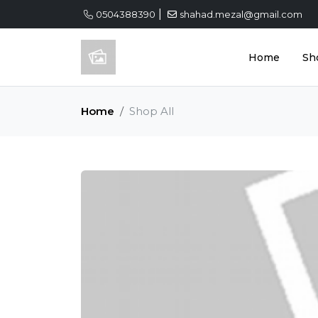
|
0504388390
shahad.mezal@gmail.com
Home
Sh
Home
Shop All