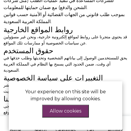
للشركات المساعدة في تنفيذ عمليات الطلب (مثل شركات
الشحن والدفع) مع ضمان حمايتها للمعلومات.
بموجب طلب قانوني من الجهات القضائية أو الأمنية حسب قوانين
المملكة العربية السعودية.
روابط المواقع الخارجية
قد يحتوي متجرنا على روابط لمواقع إلكترونية خارجية، ونحن غير مسؤولين
عن سياسات الخصوصية أو ممارسات تلك المواقع.
حقوق المستخدم
يحق للمستخدمين الوصول إلى بياناتهم الشخصية وتحديثها وطلب حذفها في
أي وقت، ضمن الحدود التي يسمح بها النظام في المملكة العربية
السعودية.
التغييرات على سياسة الخصوصية
نحتفظ بالحق في تعديل أو تحديث هذه السياسة في أي وقت. سيتم نشر
النسخة المحدثة على هذه الصفحة مع توضيح تاريخ التحديث.
Your experience on this site will be
اتصل بنا
improved by allowing cookies.
إذا كان لديك أي استفسارات بخصوص سياسة الخصوصية هذه، يرجى
Allow cookies
التواصل معنا عبر نموذج الاتصال المتاح في الموقع.
تاريخ آخر تحديث: يونيو 2024
0
Home
Search
Categories
Cart
Account