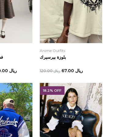
Anime Outfits
بلوزة بيرسيرك
فس
ريال 67.00
ريال 330.00
ريال 120.00
18.2% OFF