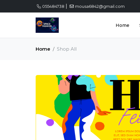
|
055484738
mousa6842@gmail.com
Home
Home
Shop All