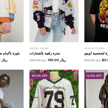
Varsity Jacket
Anime Outfits
ة لشخصية أوبيتو
سترة زاهية بالشعارات
بلوزة بأكمام طو
ريال 190.00
ريال 45.00
ريال 100.00
ريال 280.00
60.0% OFF
12.0% OFF