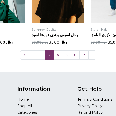
Summer Outfits
Stylish Kids
ن الأزرق الغامق
رجل آسيوي يرتدي قميصًا أسود
ريال 35.00
ريال 390.00
ريال 50.00
ريال 70.00
‹
1
2
3
4
5
6
7
›
Information
Get Help
Home
Terms & Conditions
Shop All
Privacy Policy
Categories
Refund Policy