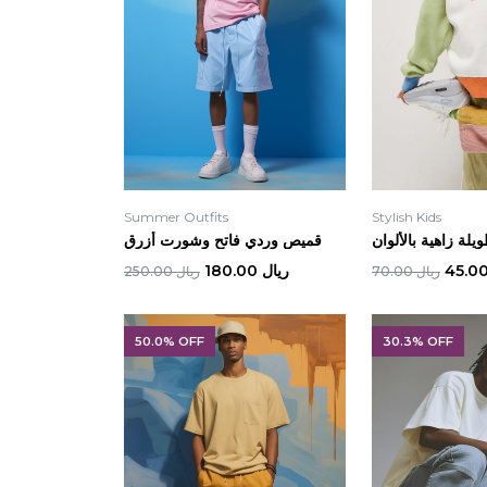
Summer Outfits
Stylish Kids
يلة زاهية بالألوان
قميص وردي فاتح وشورت أزرق
ريال 180.00
ريال 70.00
ريال 250.00
50.0% OFF
30.3% OFF