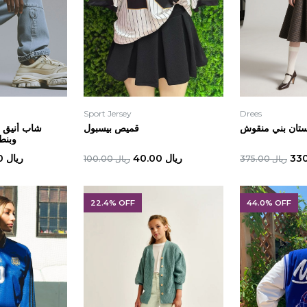
Sport Jersey
Drees
تان بني منقوش
قميص بيسبول
شاب أنيق ي
وبنط
ريال 40.00
ريال 115.00
ريال 375.00
ريال 100.00
22.4% OFF
44.0% OFF