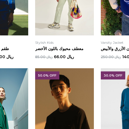
Stylish Kids
Varsity Jacket
ن الأزرق والأبيض
معطف محيوك باللون الأخضر
طقم ا
ريال 66.00
ريال 120.00
ريال 250.00
ريال 85.00
50.0% OFF
30.0% OFF