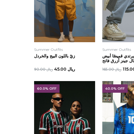
Summer Outfits
Summer Outfits
رتدي قميصًا أبيض
زيً باللون البيج والخردل
ال جينز أزرق فاتح
ريال 45.00
ريال 165.00
ريال 90.00
60.0% OFF
40.0% OFF