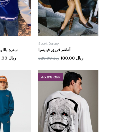
Sport Jersey
أطقم فريق فينيسيا
سترة باللو
ريال 180.00
ريال 140.00
ريال 220.00
43.8% OFF