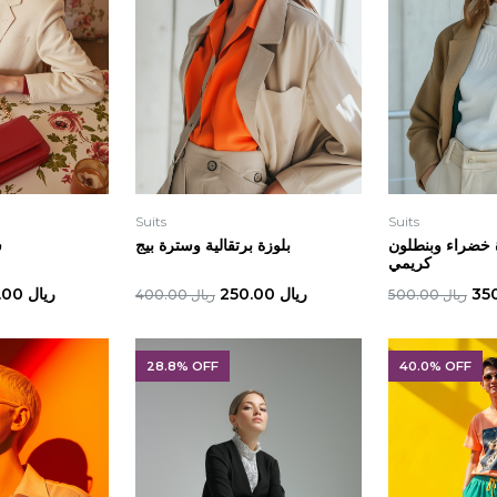
Suits
Suits
خضراء وبنطلون
بلوزة برتقالية وسترة بيج
س
كريمي
ريال 250.00
ريال 300.00
ريال 500.00
ريال 400.00
28.8% OFF
40.0% OFF