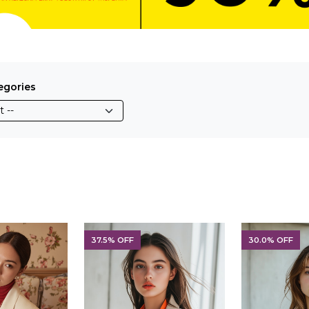
egories
37.5% OFF
30.0% OFF