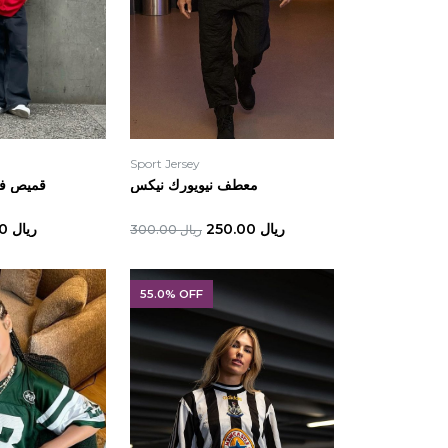
Sport Jersey
معطف نيويورك نيكس
قميص فر
ريال 250.00
ريال 55.00
ريال 300.00
55.0% OFF