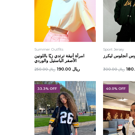
Summer Outfits
Sport Jersey
امرأة أنيقة ترتدي زيًا باللونين
الأصفر الباستيل والوردي
ريال 190.00
ريال 300.00
ريال 250.00
33.3% OFF
40.0% OFF