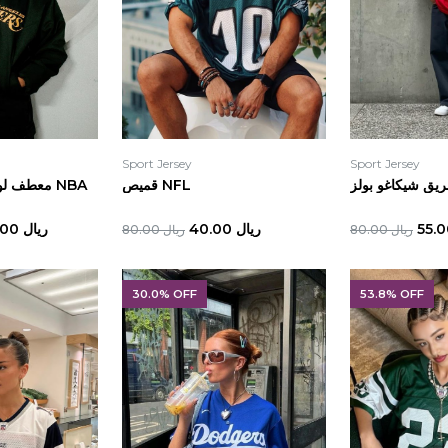
Sport Jersey
Sport Jersey
يق شيكاغو بولز
قميص NFL
معطف لوس أنجلوس ليكرز NBA
ريال 40.00
ريال 180.00
ريال 80.00
ريال 80.00
30.0% OFF
53.8% OFF