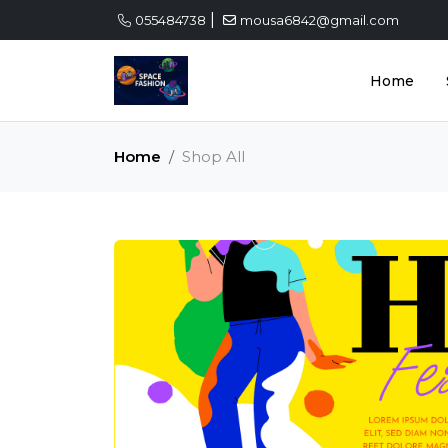
|
055484738
mousa6842@gmail.com
Home
Home
Shop All