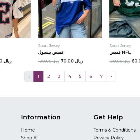
Sport Jersey
Sport Jersey
قميص NFL
قميص بيسبول
ريال 70.00
ريال 60.00
ريال 130.00
ريال 100.00
‹
1
2
3
4
5
6
7
›
Information
Get Help
Home
Terms & Conditions
Shop All
Privacy Policy