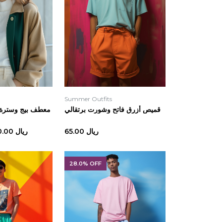
Summer Outfits
قميص أزرق فاتح وشورت برتقالي
معطف بيج وسترة 
ريال 65.00
ريال 350.00
28.0% OFF