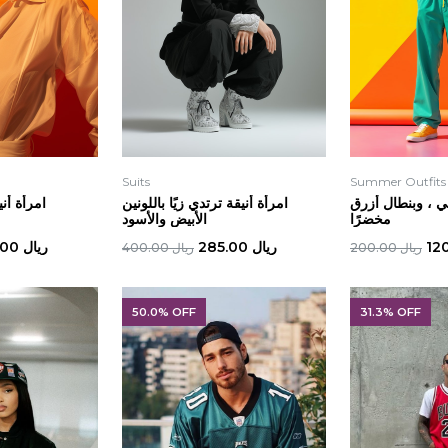
Suits
Summer Outfits
 ، وبنطال أزرق
امرأة أنيقة ترتدي زيًا باللونين
امرأة أني
مخضرًا
الأبيض والأسود
ريال 285.00
ريال 220.00
ريال 200.00
ريال 400.00
50.0% OFF
31.3% OFF