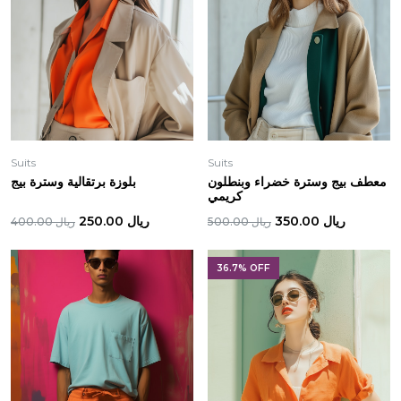
Suits
Suits
معطف بيج وسترة خضراء وبنطلون
بلوزة برتقالية وسترة بيج
كريمي
ريال 350.00
ريال 250.00
ريال 500.00
ريال 400.00
36.7% OFF