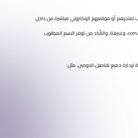
ب لمتجرهم أو موقعهم الإلكتروني مباشرة من داخل
يمكن للمستخدم اختيار الامتداد الذي يناسب نشاطه (.com، .sa، .store، وغيرها)، والتأكد من توفر الاسم المطلوب
 لإدارة جميع تفاصيل الدومين، مثل: