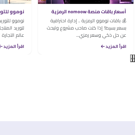
أسعار باقات منصة nomoow الرمزية
نوموو للتو
💰 باقات نوموو الرمزية .. إدارة احترافية
نوموو للتوري
بسعر بسيط! إذا كنت صاحب مشروع وتبحث
لتوريد المنت
عن حل ذكي وسعر رمزي...
عالم التجارة ال
اقرأ المزيد
اقرأ المزيد
›
‹