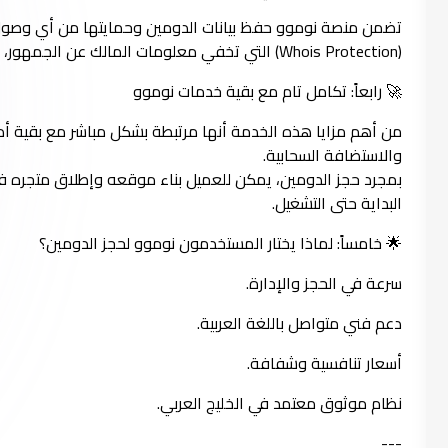
تضمن منصة نوموو حفظ بيانات الدومين وحمايتها من أي وصول
(Whois Protection) التي تخفي معلومات المالك عن الجمهور، مما يعزز الأمان الرقمي للمشاريع التجارية.
🚀 رابعاً: تكامل تام مع بقية خدمات نوموو
من أهم مزايا هذه الخدمة أنها مرتبطة بشكل مباشر مع بقية أدوا
والاستضافة السحابية.
بمجرد حجز الدومين، يمكن للعميل بناء موقعه وإطلاق متجره ف
البداية حتى التشغيل.
🌟 خامساً: لماذا يختار المستخدمون نوموو لحجز الدومين؟
سرعة في الحجز والإدارة.
دعم فني متواصل باللغة العربية.
أسعار تنافسية وشفافة.
نظام موثوق معتمد في الخليج العربي.
---