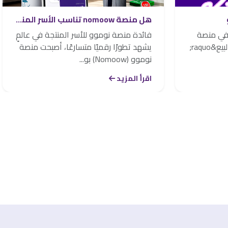
هل منصة nomoow تناسب الأسر المنتجة؟
 في منصة
فائدة منصة نوموو للأسر المنتجة في عالمٍ
نوموو؟ نقصد بـ&laquo;نقاط البيع&raquo;
يشهد تطورًا رقميًا متسارعًا، أصبحت منصة
نوموو (Nomoow) بو...
اقرأ المزيد