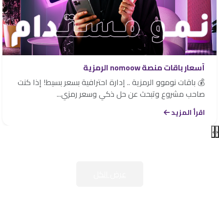
أسعار باقات منصة nomoow الرمزية
💰 باقات نوموو الرمزية .. إدارة احترافية بسعر بسيط! إذا كنت
صاحب مشروع وتبحث عن حل ذكي وسعر رمزي...
اقرأ المزيد
›
‹
عرض الكل