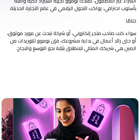
الشراء غير المضمون، تمنحك نوموو تجربة استيراد ذكية وآمنة
بأسلوب احترافي، يواكب التحول الرقمي في عالم التجارة الحديثة.
ختامًا
سواء كنت صاحب متجر إلكتروني، أو شركة تبحث عن مورد موثوق،
أو حتى رائد أعمال في بداية مشروعك، فإن نوموو للتوريدات من
الصين هي شريكك المثالي للانطلاق بثقة نحو التوسع والنجاح.