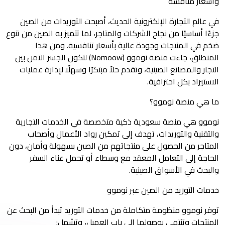
وأسعار منافسة
في عالم التجارة الإلكترونية الحديث، أصبحت التوريدات من الصين
جزءًا أساسيًا من نجاح الشركات والمتاجر، لما تتميز به الصين من تنوع
ضخم في المنتجات وجودة عالية بأسعار تنافسية. ومن هذا
المنطلق، جاءت منصة نوموو (Nomoow) لتكون الجسر الآمن بين
التجار والمصانع الصينية، وتقدم حلاً مبتكرًا وسهلًا لإدارة عمليات
الاستيراد بكل احترافية.
ما هي منصة نوموو؟
نوموو هي منصة سعودية ذكية متخصصة في الخدمات التجارية
والتقنية والتوريدات، تهدف إلى تمكين رواد الأعمال وأصحاب
المتاجر من الحصول على منتجاتهم من الصين بسهولة وأمان، دون
الحاجة إلى التعامل المعقد مع وسطاء أو تحمل عناء السفر
والبحث في الأسواق الصينية.
خدمات التوريد من الصين عبر نوموو
توفر نوموو منظومة متكاملة من خدمات التوريد تبدأ من البحث عن
المنتجات وتنتهي بوصولها إلى باب العميل، وتشمل: