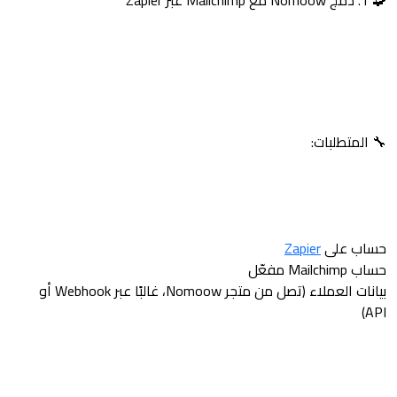
🧩 1. دمج Nomoow مع Mailchimp عبر Zapier
🔧 المتطلبات:
حساب على
Zapier
حساب Mailchimp مفعّل
بيانات العملاء (تصل من متجر Nomoow، غالبًا عبر Webhook أو
API)