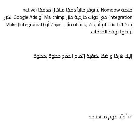
منصة Nomoow لا توفر حالياً دمجًا مباشرًا مدمجًا (native
integration) مع أدوات خارجية مثل Mailchimp أو Google Ads، لكن
يمكنك استخدام أدوات وسيطة مثل Zapier أو Make (Integromat)
لربطها بهذه الخدمات.
إليك شرحًا واضحًا لكيفية إتمام الدمج خطوة بخطوة:
✅ أولًا: فهم ما نحتاجه